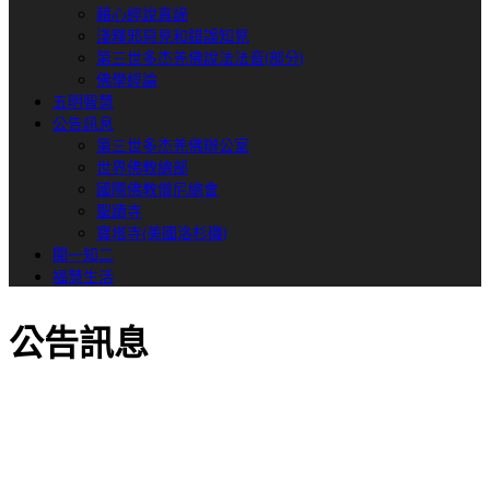
藉心經說真諦
淺釋邪惡見和錯誤知見
第三世多杰羌佛說法法音(部分)
佛學經論
五明智慧
公告訊息
第三世多杰羌佛辦公室
世界佛教總部
國際佛教僧尼總會
聖蹟寺
寶塔寺(美國洛杉磯)
聞一知二
福慧生活
公告訊息