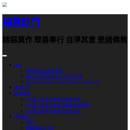
跳
至
福慧妙門
主
要
內
諸惡莫作 眾善奉行 自淨其意 是諸佛教
容
首頁
南無第三世多杰羌佛
真正合法認證的第三世多杰羌佛
Who Is His Holiness Dorje Chang Buddha III?
福慧妙門
佛法聖蹟
H.H.第三世多杰羌佛之聖蹟佛格
H.H.第三世多杰羌佛 頂聖如來的聖量
H.H.第三世多杰羌佛之渡生成就
學佛修行
學佛
極聖解脫大手印