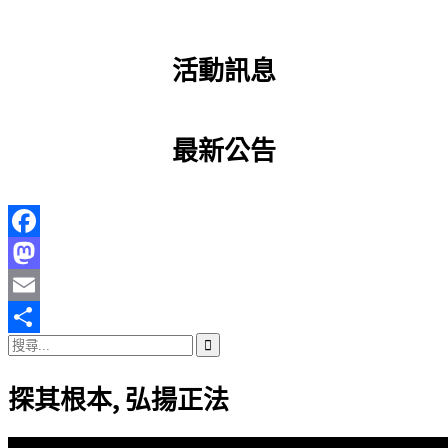
活動訊息
最新公告
Facebook
Mastodon
Email
搜
分
尋
享
探其根本, 弘揚正法
關
鍵
字: