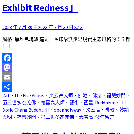
Exhibit Redness」
2023 年 7 月 30 日
2023 年 7 月 30 日
SZG
風格 : 厚堆色塊派 這是一幅印象派還是現實主義風格的畫？都
[…]
Facebook
Mastodon
Email
Art
、
the Five Vidyas
、
义云高大师
、
佛教
、
佛法
、
福慧妙門
、
分
第三世多杰羌佛
、
義雲高大師
、
藝術
、
西畫
Buddhism
、
H.H.
享
Dorje Chang Buddha III
、
openholyway
、
义云高
、
佛教
、
妙諳
五明
、
福慧妙門
、
第三世多杰羌佛
、
義雲高
發佈留言