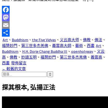
Facebook
Mastodon
Email
Art
、
Buddhism
、
the Five Vidyas
、
义云高大师
、
佛教
、
佛法
、
分
福慧妙門
、
第三世多杰羌佛
、
義雲高大師
、
藝術
、
西畫
Art
、
享
Buddhism
、
H.H. Dorje Chang Buddha III
、
openholyway
、
义云
高
、
佛教
、
妙諳五明
、
福慧妙門
、
第三世多杰羌佛
、
義雲高
、
西畫
發佈留言
←
較舊的文章
文
搜
尋
章
探其根本, 弘揚正法
關
導
鍵
字:
覽