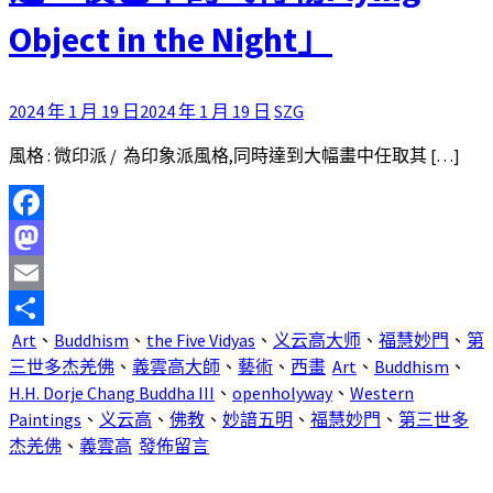
Object in the Night」
2024 年 1 月 19 日
2024 年 1 月 19 日
SZG
風格 : 微印派 / 為印象派風格,同時達到大幅畫中任取其 […]
Facebook
Mastodon
Email
Art
、
Buddhism
、
the Five Vidyas
、
义云高大师
、
福慧妙門
、
第
分
三世多杰羌佛
、
義雲高大師
、
藝術
、
西畫
Art
、
Buddhism
、
享
H.H. Dorje Chang Buddha III
、
openholyway
、
Western
Paintings
、
义云高
、
佛教
、
妙諳五明
、
福慧妙門
、
第三世多
杰羌佛
、
義雲高
發佈留言