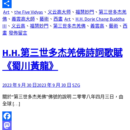
Email
Art
、
the Five Vidyas
、
义云高大师
、
福慧妙門
、
第三世多杰羌
分
佛
、
義雲高大師
、
藝術
、
西畫
Art
、
H.H. Dorje Chang Buddha
享
III
、
义云高
、
福慧妙門
、
第三世多杰羌佛
、
義雲高
、
藝術
、
西
畫
發佈留言
H.H.第三世多杰羌佛詩詞歌賦
《蜀川黃龍》
2023 年 9 月 30 日
2023 年 9 月 30 日
SZG
關於“第三世多杰羌佛”佛號的說明 二零零八年四月三日，由
全球 […]
Facebook