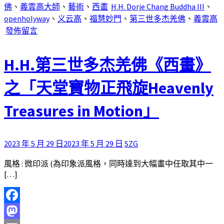
佛
、
義雲高大師
、
藝術
、
西畫
H.H. Dorje Chang Buddha III
、
享
openholyway
、
义云高
、
福慧妙門
、
第三世多杰羌佛
、
義雲高
發佈留言
H.H.第三世多杰羌佛《西畫》
之「天堂寶物正飛旋Heavenly
Treasures in Motion」
2023 年 5 月 29 日
2023 年 5 月 29 日
SZG
風格 : 微印派 (為印象派風格，同時達到大幅畫中任取其中一
[…]
Facebook