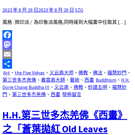
2023 年 8 月 29 日
2023 年 8 月 29 日
SZG
風格 : 微印派 / 為印象派風格,同時達到大幅畫中任取其 […]
Facebook
Mastodon
Email
Art
、
the Five Vidyas
、
义云高大师
、
佛教
、
佛法
、
福慧妙門
、
分
第三世多杰羌佛
、
義雲高大師
、
藝術
、
西畫
Buddhism
、
H.H.
享
Dorje Chang Buddha III
、
义云高
、
佛教
、
妙諳五明
、
福慧妙
門
、
第三世多杰羌佛
、
西畫
發佈留言
H.H.第三世多杰羌佛《西畫》
之「蒼葉拋紅 Old Leaves