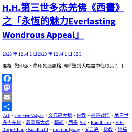
H.H.第三世多杰羌佛《西畫》
之「永恆的魅力Everlasting
Wondrous Appeal」
2023 年 12 月 1 日
2023 年 12 月 1 日
SZG
風格 : 微印派 / 為印象派風格,同時達到大幅畫中任取其 […]
Facebook
Mastodon
Email
Art
、
the Five Vidyas
、
义云高大师
、
佛教
、
福慧妙門
、
第三世
分
多杰羌佛
、
義雲高大師
、
藝術
、
西畫
Art
、
Buddhism
、
H.H.
享
Dorje Chang Buddha III
、
openholyway
、
义云高
、
佛教
、
妙諳