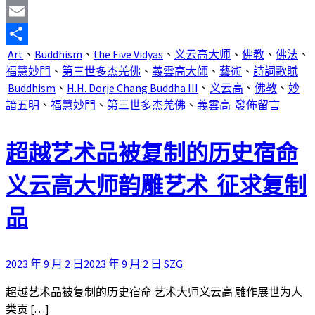
Mastodon
Email
Art
、
Buddhism
、
the Five Vidyas
、
义云高大师
、
佛教
、
佛法
、
分
福慧妙門
、
第三世多杰羌佛
、
義雲高大師
、
藝術
、
詩詞歌賦
享
Buddhism
、
H.H. Dorje Chang Buddha III
、
义云高
、
佛教
、
妙
諳五明
、
福慧妙門
、
第三世多杰羌佛
、
義雲高
發佈留言
超越艺术品被复制的历史宿命
义云高大师韵雕艺术 征求复制
品
2023 年 9 月 2 日
2023 年 9 月 2 日
SZG
超越艺术品被复制的历史宿命 艺术大师义云高 雕作展世为人
类贡 […]