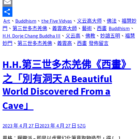
Mastodon
Email
Art
、
Buddhism
、
the Five Vidyas
、
义云高大师
、
佛法
、
福慧妙
分
門
、
第三世多杰羌佛
、
義雲高大師
、
藝術
、
西畫
Buddhism
、
享
H.H. Dorje Chang Buddha III
、
义云高
、
佛教
、
妙諳五明
、
福慧
妙門
、
第三世多杰羌佛
、
義雲高
、
西畫
發佈留言
H.H.第三世多杰羌佛《西畫》
之「別有洞天 A Beautiful
World Discovered From a
Cave」
2023 年 4 月 27 日
2023 年 4 月 27 日
SZG
風格：朦朧派 – 即是以虛實幻化筆意取物造型，得 […]