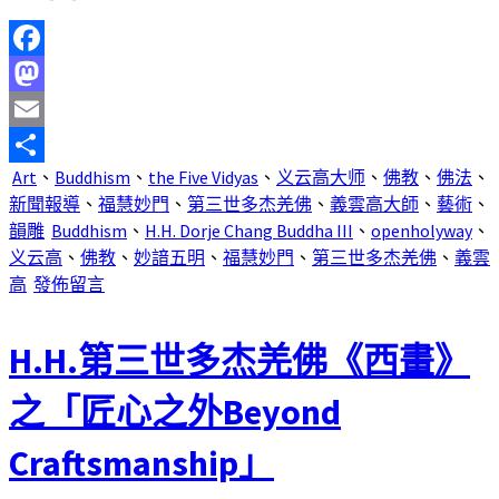
Facebook
Mastodon
Email
Art
、
Buddhism
、
the Five Vidyas
、
义云高大师
、
佛教
、
佛法
、
分
新聞報導
、
福慧妙門
、
第三世多杰羌佛
、
義雲高大師
、
藝術
、
享
韻雕
Buddhism
、
H.H. Dorje Chang Buddha III
、
openholyway
、
义云高
、
佛教
、
妙諳五明
、
福慧妙門
、
第三世多杰羌佛
、
義雲
高
發佈留言
H.H.第三世多杰羌佛《西畫》
之「匠心之外Beyond
Craftsmanship」