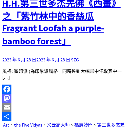
H.H.第三世多杰羌佛《西畫》
之「紫竹林中的香絲瓜
Fragrant Loofah a purple-
bamboo forest」
2023 年 6 月 28 日
2023 年 6 月 28 日
SZG
風格 : 微印派 (為印象派風格，同時達到大幅畫中任取其中一
[…]
Facebook
Mastodon
Email
Art
、
the Five Vidyas
、
义云高大师
、
福慧妙門
、
第三世多杰羌
分