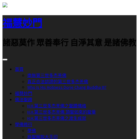
跳
至
福慧妙門
主
要
內
諸惡莫作 眾善奉行 自淨其意 是諸佛教
容
首頁
南無第三世多杰羌佛
真正合法認證的第三世多杰羌佛
Who Is His Holiness Dorje Chang Buddha III?
福慧妙門
佛法聖蹟
H.H.第三世多杰羌佛之聖蹟佛格
H.H.第三世多杰羌佛 頂聖如來的聖量
H.H.第三世多杰羌佛之渡生成就
學佛修行
學佛
極聖解脫大手印