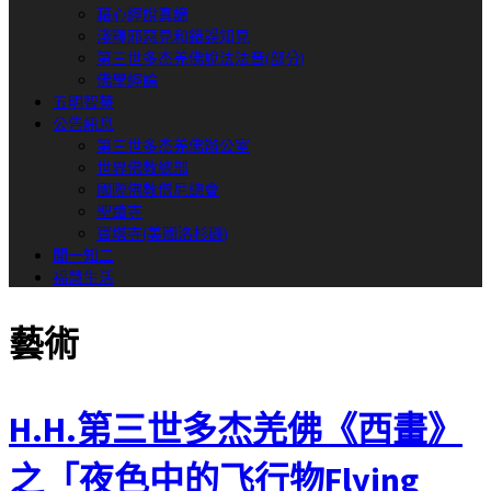
藉心經說真諦
淺釋邪惡見和錯誤知見
第三世多杰羌佛說法法音(部分)
佛學經論
五明智慧
公告訊息
第三世多杰羌佛辦公室
世界佛教總部
國際佛教僧尼總會
聖蹟寺
寶塔寺(美國洛杉磯)
聞一知二
福慧生活
藝術
H.H.第三世多杰羌佛《西畫》
之「夜色中的飞行物Flying