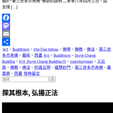
關於“第三世多杰羌佛”佛號的說明 二零零八年四月三日，由
全球 […]
Facebook
Mastodon
Email
Art
、
Buddhism
、
the Five Vidyas
、
佛學
、
佛教
、
佛法
、
第三世
分
多杰羌佛
、
藝術
、
西畫
Art
、
Buddhism
、
Dorje Chang
享
Buddha
、
H.H. Dorje Chang Buddha III
、
openholyway
、
义云
高
、
佛教
、
佛法
、
妙諳五明
、
福慧妙門
、
第三世多杰羌佛
、
義
雲高
、
西畫
發佈留言
搜
尋
探其根本, 弘揚正法
關
鍵
字: