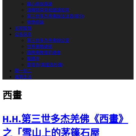
藉心經說真諦
淺釋邪惡見和錯誤知見
第三世多杰羌佛說法法音(部分)
佛學經論
五明智慧
公告訊息
第三世多杰羌佛辦公室
世界佛教總部
國際佛教僧尼總會
聖蹟寺
寶塔寺(美國洛杉磯)
聞一知二
福慧生活
西畫
H.H.第三世多杰羌佛《西畫》
之「雪山上的茅篷石屋