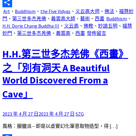
Email
Art
、
Buddhism
、
the Five Vidyas
、
义云高大师
、
佛法
、
福慧妙
分
門
、
第三世多杰羌佛
、
義雲高大師
、
藝術
、
西畫
Buddhism
、
享
H.H. Dorje Chang Buddha III
、
义云高
、
佛教
、
妙諳五明
、
福慧
妙門
、
第三世多杰羌佛
、
義雲高
、
西畫
發佈留言
H.H.第三世多杰羌佛《西畫》
之「別有洞天 A Beautiful
World Discovered From a
Cave」
2023 年 4 月 27 日
2023 年 4 月 27 日
SZG
風格：朦朧派 – 即是以虛實幻化筆意取物造型，得 […]