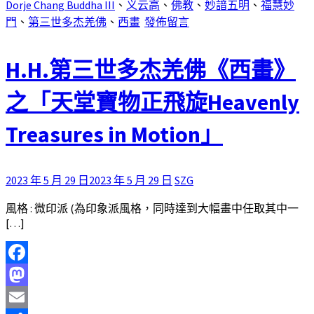
Dorje Chang Buddha III
、
义云高
、
佛教
、
妙諳五明
、
福慧妙
門
、
第三世多杰羌佛
、
西畫
發佈留言
H.H.第三世多杰羌佛《西畫》
之「天堂寶物正飛旋Heavenly
Treasures in Motion」
2023 年 5 月 29 日
2023 年 5 月 29 日
SZG
風格 : 微印派 (為印象派風格，同時達到大幅畫中任取其中一
[…]
Facebook
Mastodon