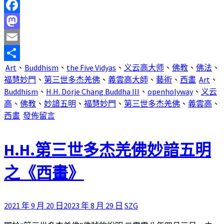
Facebook
Mastodon
Email
Art
、
Buddhism
、
the Five Vidyas
、
义云高大师
、
佛教
、
佛法
、
分
福慧妙門
、
第三世多杰羌佛
、
義雲高大師
、
藝術
、
西畫
Art
、
享
Buddhism
、
H.H. Dorje Chang Buddha III
、
openholyway
、
义云
高
、
佛教
、
妙諳五明
、
福慧妙門
、
第三世多杰羌佛
、
義雲高
、
西畫
發佈留言
H.H.第三世多杰羌佛妙諳五明
之《西畫》
2021 年 9 月 20 日
2023 年 8 月 29 日
SZG