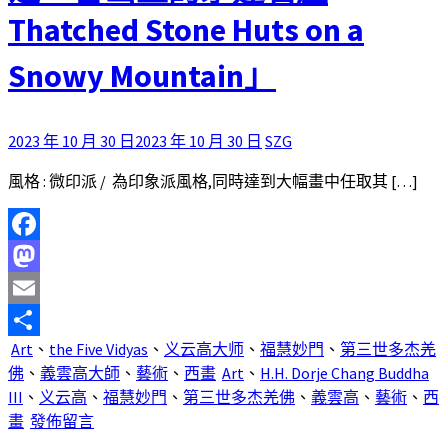
Thatched Stone Huts on a
Snowy Mountain」
2023 年 10 月 30 日
2023 年 10 月 30 日
SZG
風格 : 微印派 / 為印象派風格,同時達到大幅畫中任取其 […]
Facebook
Mastodon
Email
Art
、
the Five Vidyas
、
义云高大师
、
福慧妙門
、
第三世多杰羌
分
佛
、
義雲高大師
、
藝術
、
西畫
Art
、
H.H. Dorje Chang Buddha
享
III
、
义云高
、
福慧妙門
、
第三世多杰羌佛
、
義雲高
、
藝術
、
西
畫
發佈留言