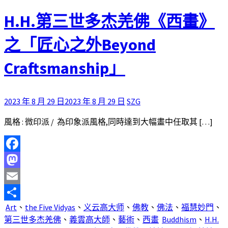
H.H.第三世多杰羌佛《西畫》
之「匠心之外Beyond
Craftsmanship」
2023 年 8 月 29 日
2023 年 8 月 29 日
SZG
風格 : 微印派 / 為印象派風格,同時達到大幅畫中任取其 […]
Facebook
Mastodon
Email
Art
、
the Five Vidyas
、
义云高大师
、
佛教
、
佛法
、
福慧妙門
、
分
第三世多杰羌佛
、
義雲高大師
、
藝術
、
西畫
Buddhism
、
H.H.
享