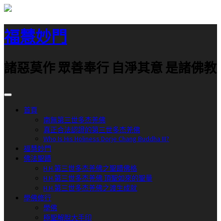
跳
至
福慧妙門
主
要
內
諸惡莫作 眾善奉行 自淨其意 是諸佛教
容
首頁
南無第三世多杰羌佛
真正合法認證的第三世多杰羌佛
Who Is His Holiness Dorje Chang Buddha III?
福慧妙門
佛法聖蹟
H.H.第三世多杰羌佛之聖蹟佛格
H.H.第三世多杰羌佛 頂聖如來的聖量
H.H.第三世多杰羌佛之渡生成就
學佛修行
學佛
極聖解脫大手印