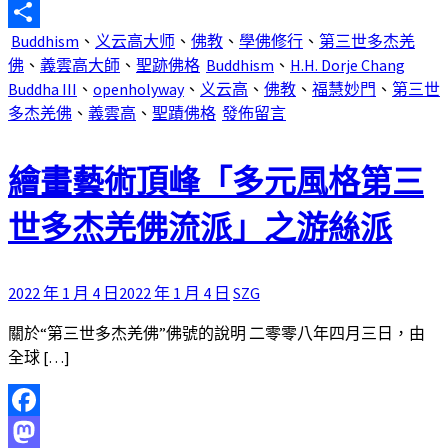
Email
Buddhism
、
义云高大师
、
佛教
、
學佛修行
、
第三世多杰羌
分
佛
、
義雲高大師
、
聖跡佛格
Buddhism
、
H.H. Dorje Chang
享
Buddha III
、
openholyway
、
义云高
、
佛教
、
福慧妙門
、
第三世
多杰羌佛
、
義雲高
、
聖蹟佛格
發佈留言
繪畫藝術頂峰「多元風格第三
世多杰羌佛流派」之游絲派
2022 年 1 月 4 日
2022 年 1 月 4 日
SZG
關於“第三世多杰羌佛”佛號的說明 二零零八年四月三日，由
全球 […]
Facebook