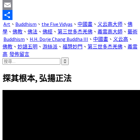
Mastodon
Email
Art
、
Buddhism
、
the Five Vidyas
、
中國畫
、
义云高大师
、
佛
分
學
、
佛教
、
佛法
、
佛經
、
第三世多杰羌佛
、
義雲高大師
、
藝術
享
Buddhism
、
H.H. Dorje Chang Buddha III
、
中國畫
、
义云高
、
佛教
、
妙諳五明
、
游絲派
、
福慧妙門
、
第三世多杰羌佛
、
義雲
高
發佈留言
搜
尋
探其根本, 弘揚正法
關
鍵
字: