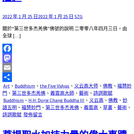
2022 年 1 月 25 日
2022 年 1 月 25 日
SZG
關於“第三世多杰羌佛”佛號的說明 二零零八年四月三日，由
全球 […]
Facebook
Mastodon
Email
Art
、
Buddhism
、
the Five Vidyas
、
义云高大师
、
佛教
、
福慧妙
分
門
、
第三世多杰羌佛
、
義雲高大師
、
藝術
、
詩詞歌賦
享
Buddhism
、
H.H. Dorje Chang Buddha III
、
义云高
、
佛教
、
妙
諳五明
、
福慧妙門
、
第三世多杰羌佛
、
義雲高
、
草書
、
藝術
、
詩詞歌賦
發佈留言