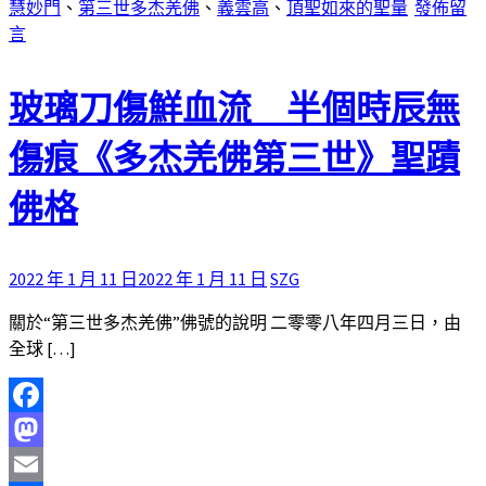
慧妙門
、
第三世多杰羌佛
、
義雲高
、
頂聖如來的聖量
發佈留
言
玻璃刀傷鮮血流 半個時辰無
傷痕《多杰羌佛第三世》聖蹟
佛格
2022 年 1 月 11 日
2022 年 1 月 11 日
SZG
關於“第三世多杰羌佛”佛號的說明 二零零八年四月三日，由
全球 […]
Facebook
Mastodon