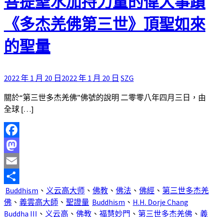
菩提聖水加持力量的偉大事蹟
《多杰羌佛第三世》頂聖如來
的聖量
2022 年 1 月 20 日
2022 年 1 月 20 日
SZG
關於“第三世多杰羌佛”佛號的說明 二零零八年四月三日，由
全球 […]
Facebook
Mastodon
Email
Buddhism
、
义云高大师
、
佛教
、
佛法
、
佛經
、
第三世多杰羌
分
佛
、
義雲高大師
、
聖證量
Buddhism
、
H.H. Dorje Chang
享
Buddha III
、
义云高
、
佛教
、
福慧妙門
、
第三世多杰羌佛
、
義