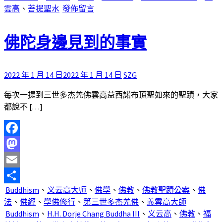
雲高
、
菩提聖水
發佈留言
佛陀身邊見到的事實
2022 年 1 月 14 日
2022 年 1 月 14 日
SZG
每次一提到三世多杰羌佛雲高益西諾布頂聖如來的聖蹟，大家
都說不 […]
Facebook
Mastodon
Email
Buddhism
、
义云高大师
、
佛學
、
佛教
、
佛教聖蹟公案
、
佛
分
法
、
佛經
、
學佛修行
、
第三世多杰羌佛
、
義雲高大師
享
Buddhism
、
H.H. Dorje Chang Buddha III
、
义云高
、
佛教
、
福