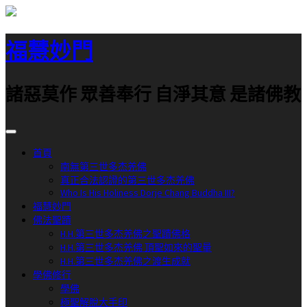
跳
至
福慧妙門
主
要
內
諸惡莫作 眾善奉行 自淨其意 是諸佛教
容
首頁
南無第三世多杰羌佛
真正合法認證的第三世多杰羌佛
Who Is His Holiness Dorje Chang Buddha III?
福慧妙門
佛法聖蹟
H.H.第三世多杰羌佛之聖蹟佛格
H.H.第三世多杰羌佛 頂聖如來的聖量
H.H.第三世多杰羌佛之渡生成就
學佛修行
學佛
極聖解脫大手印