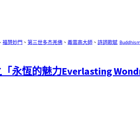
、
福慧妙門
、
第三世多杰羌佛
、
義雲高大師
、
詩詞歌賦
Buddhis
魅力Everlasting Wondrou