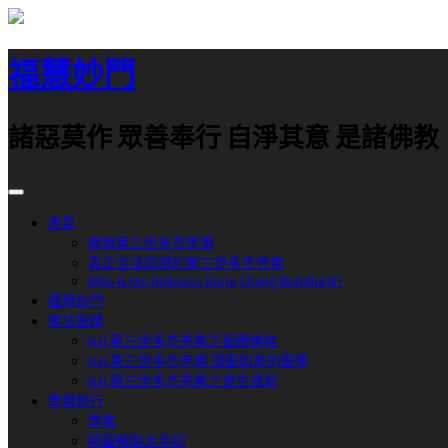
跳
至
福慧妙門
主
要
內
諸惡莫作 眾善奉行 自淨其意 是諸佛教
容
首頁
南無第三世多杰羌佛
真正合法認證的第三世多杰羌佛
Who Is His Holiness Dorje Chang Buddha III?
福慧妙門
佛法聖蹟
H.H.第三世多杰羌佛之聖蹟佛格
H.H.第三世多杰羌佛 頂聖如來的聖量
H.H.第三世多杰羌佛之渡生成就
學佛修行
學佛
極聖解脫大手印