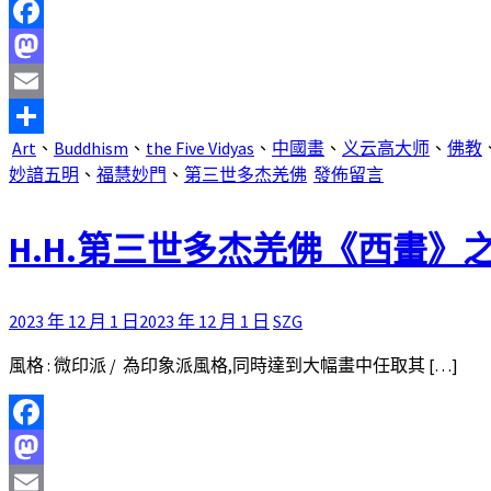
Facebook
Mastodon
Email
Art
、
Buddhism
、
the Five Vidyas
、
中國畫
、
义云高大师
、
佛教
分
妙諳五明
、
福慧妙門
、
第三世多杰羌佛
發佈留言
享
H.H.第三世多杰羌佛《西畫》之「永恆的
2023 年 12 月 1 日
2023 年 12 月 1 日
SZG
風格 : 微印派 / 為印象派風格,同時達到大幅畫中任取其 […]
Facebook
Mastodon