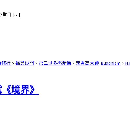
自 […]
佛修行
、
福慧妙門
、
第三世多杰羌佛
、
義雲高大師
Buddhism
、
H.
賦《境界》