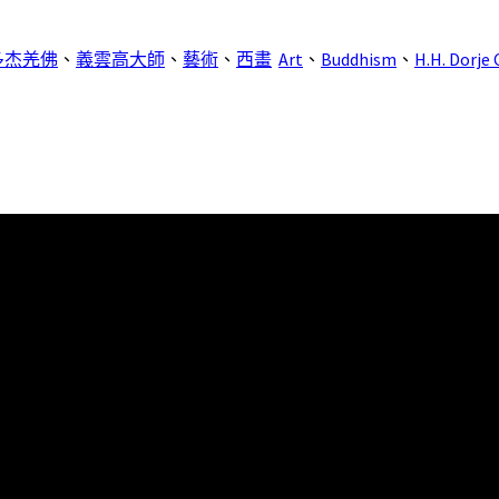
多杰羌佛
、
義雲高大師
、
藝術
、
西畫
Art
、
Buddhism
、
H.H. Dorje