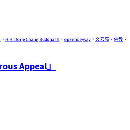
m
、
H.H. Dorje Chang Buddha III
、
openholyway
、
义云高
、
佛教
、
s Appeal」