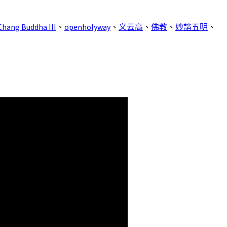
 Chang Buddha III
、
openholyway
、
义云高
、
佛教
、
妙諳五明
、