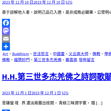
2023 年 12 月 10 日
2023 年 12 月 10 日
SZG
善于諒解他人者，說明己品已入德，是非成敗必顯果，公眾明心當
Facebook
Mastodon
Email
Art
、
Buddhism
、
世法哲言
、
中國畫
、
义云高大师
、
佛教
、
學
分
佛教
、
福慧妙門
、
第三世多杰羌佛
、
義雲高
發佈留言
享
H.H.第三世多杰羌佛之詩詞歌
2023 年 12 月 1 日
2023 年 12 月 1 日
SZG
菩薩蠻 境 界 濃淡兩蕾出枝間， 青綠三昧潤宇寰， 隨 […]