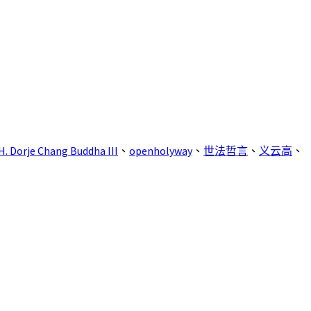
H. Dorje Chang Buddha III
、
openholyway
、
世法哲言
、
义云高
、