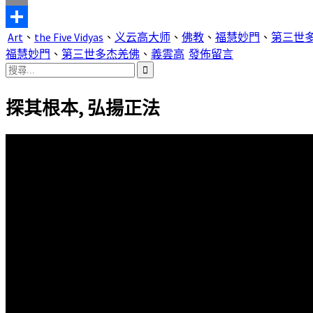
Email
Art
、
the Five Vidyas
、
义云高大师
、
佛教
、
福慧妙門
、
第三世
分
福慧妙門
、
第三世多杰羌佛
、
義雲高
發佈留言
享
搜
尋
探其根本, 弘揚正法
關
鍵
字: