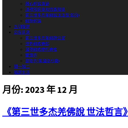
藉心經說真諦
淺釋邪惡見和錯誤知見
第三世多杰羌佛說法法音(部分)
佛學經論
五明智慧
公告訊息
第三世多杰羌佛辦公室
世界佛教總部
國際佛教僧尼總會
聖蹟寺
寶塔寺(美國洛杉磯)
聞一知二
福慧生活
月份:
2023 年 12 月
《第三世多杰羌佛說 世法哲言