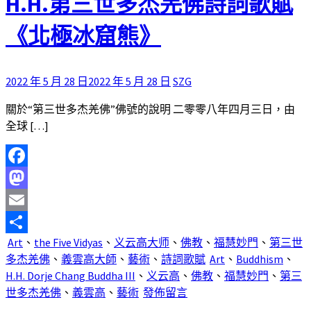
H.H.第三世多杰羌佛詩詞歌賦
《北極冰窟熊》
2022 年 5 月 28 日
2022 年 5 月 28 日
SZG
關於“第三世多杰羌佛”佛號的說明 二零零八年四月三日，由
全球 […]
Facebook
Mastodon
Email
Art
、
the Five Vidyas
、
义云高大师
、
佛教
、
福慧妙門
、
第三世
分
多杰羌佛
、
義雲高大師
、
藝術
、
詩詞歌賦
Art
、
Buddhism
、
享
H.H. Dorje Chang Buddha III
、
义云高
、
佛教
、
福慧妙門
、
第三
世多杰羌佛
、
義雲高
、
藝術
發佈留言