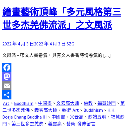
繪畫藝術頂峰「多元風格第三
世多杰羌佛流派」之文風派
2022 年 4 月 3 日
2022 年 4 月 3 日
SZG
文風派 – 帶文人書卷氣，具有文人書香詩情卷氣的 […]
Facebook
Mastodon
Email
Art
、
Buddhism
、
中國畫
、
义云高大师
、
佛教
、
福慧妙門
、
第
分
三世多杰羌佛
、
義雲高大師
、
藝術
Art
、
Buddhism
、
H.H.
享
Dorje Chang Buddha III
、
中國畫
、
义云高
、
妙諳五明
、
福慧妙
門
、
第三世多杰羌佛
、
義雲高
、
藝術
發佈留言