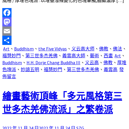
風格 / 厚堆色塊派 : 以堆疊潑辣變化的色塊筆觸,體顯濃厚 […]
Facebook
Mastodon
Email
Art
、
Buddhism
、
the Five Vidyas
、
义云高大师
、
佛教
、
佛法
、
分
福慧妙門
、
第三世多杰羌佛
、
義雲高大師
、
藝術
、
西畫
Art
、
享
Buddhism
、
H.H. Dorje Chang Buddha III
、
义云高
、
佛教
、
厚堆
色塊派
、
妙諳五明
、
福慧妙門
、
第三世多杰羌佛
、
義雲高
發
佈留言
繪畫藝術頂峰「多元風格第三
世多杰羌佛流派」之繁卷派
2022 年 11 月 24 日
2022 年 11 月 24 日
SZG