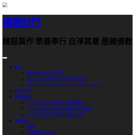
跳
至
福慧妙門
主
要
內
諸惡莫作 眾善奉行 自淨其意 是諸佛教
容
首頁
南無第三世多杰羌佛
真正合法認證的第三世多杰羌佛
Who Is His Holiness Dorje Chang Buddha III?
福慧妙門
佛法聖蹟
H.H.第三世多杰羌佛之聖蹟佛格
H.H.第三世多杰羌佛 頂聖如來的聖量
H.H.第三世多杰羌佛之渡生成就
學佛修行
學佛
極聖解脫大手印