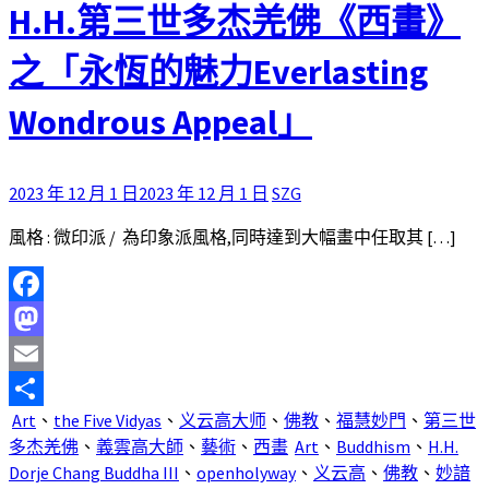
H.H.第三世多杰羌佛《西畫》
之「永恆的魅力Everlasting
Wondrous Appeal」
2023 年 12 月 1 日
2023 年 12 月 1 日
SZG
風格 : 微印派 / 為印象派風格,同時達到大幅畫中任取其 […]
Facebook
Mastodon
Email
Art
、
the Five Vidyas
、
义云高大师
、
佛教
、
福慧妙門
、
第三世
分
多杰羌佛
、
義雲高大師
、
藝術
、
西畫
Art
、
Buddhism
、
H.H.
享
Dorje Chang Buddha III
、
openholyway
、
义云高
、
佛教
、
妙諳