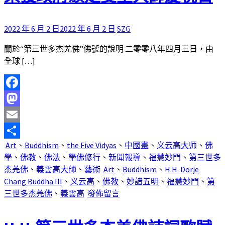
2022 年 6 月 2 日
2022 年 6 月 2 日
SZG
關於“第三世多杰羌佛”佛號的說明 二零零八年四月三日，由
全球 […]
Facebook
Mastodon
Email
Art
、
Buddhism
、
the Five Vidyas
、
中國畫
、
义云高大师
、
佛
分
學
、
佛教
、
佛法
、
學佛修行
、
新聞報導
、
福慧妙門
、
第三世多
享
杰羌佛
、
義雲高大師
、
藝術
Art
、
Buddhism
、
H.H. Dorje
Chang Buddha III
、
义云高
、
佛教
、
妙諳五明
、
福慧妙門
、
第
三世多杰羌佛
、
義雲高
發佈留言