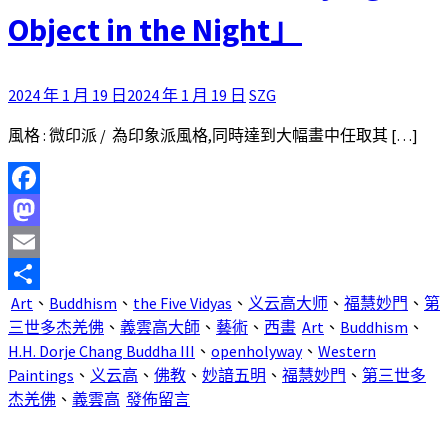
Object in the Night」
2024 年 1 月 19 日
2024 年 1 月 19 日
SZG
風格 : 微印派 / 為印象派風格,同時達到大幅畫中任取其 […]
Facebook
Mastodon
Email
Art
、
Buddhism
、
the Five Vidyas
、
义云高大师
、
福慧妙門
、
第
分
三世多杰羌佛
、
義雲高大師
、
藝術
、
西畫
Art
、
Buddhism
、
享
H.H. Dorje Chang Buddha III
、
openholyway
、
Western
Paintings
、
义云高
、
佛教
、
妙諳五明
、
福慧妙門
、
第三世多
杰羌佛
、
義雲高
發佈留言