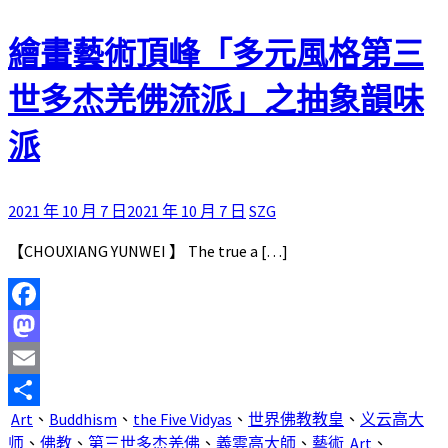
繪畫藝術頂峰「多元風格第三
世多杰羌佛流派」之抽象韻味
派
2021 年 10 月 7 日
2021 年 10 月 7 日
SZG
【CHOUXIANG YUNWEI 】 The true a […]
Facebook
Mastodon
Email
Art
、
Buddhism
、
the Five Vidyas
、
世界佛教教皇
、
义云高大
分
师
、
佛教
、
第三世多杰羌佛
、
義雲高大師
、
藝術
Art
、