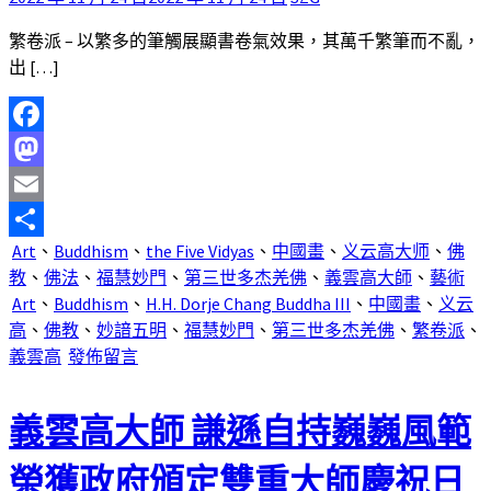
繁卷派 – 以繁多的筆觸展顯書卷氣效果，其萬千繁筆而不亂，
出 […]
Facebook
Mastodon
Email
Art
、
Buddhism
、
the Five Vidyas
、
中國畫
、
义云高大师
、
佛
分
教
、
佛法
、
福慧妙門
、
第三世多杰羌佛
、
義雲高大師
、
藝術
享
Art
、
Buddhism
、
H.H. Dorje Chang Buddha III
、
中國畫
、
义云
高
、
佛教
、
妙諳五明
、
福慧妙門
、
第三世多杰羌佛
、
繁卷派
、
義雲高
發佈留言
義雲高大師 謙遜自持巍巍風範
榮獲政府頒定雙重大師慶祝日