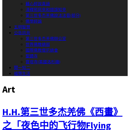
藉心經說真諦
淺釋邪惡見和錯誤知見
第三世多杰羌佛說法法音(部分)
佛學經論
五明智慧
公告訊息
第三世多杰羌佛辦公室
世界佛教總部
國際佛教僧尼總會
聖蹟寺
寶塔寺(美國洛杉磯)
聞一知二
福慧生活
Art
H.H.第三世多杰羌佛《西畫》
之「夜色中的飞行物Flying