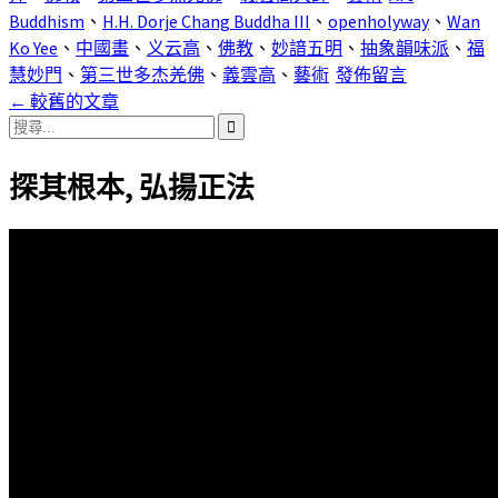
享
Buddhism
、
H.H. Dorje Chang Buddha III
、
openholyway
、
Wan
Ko Yee
、
中國畫
、
义云高
、
佛教
、
妙諳五明
、
抽象韻味派
、
福
慧妙門
、
第三世多杰羌佛
、
義雲高
、
藝術
發佈留言
←
較舊的文章
文
搜
尋
章
探其根本, 弘揚正法
關
導
鍵
字:
覽
列