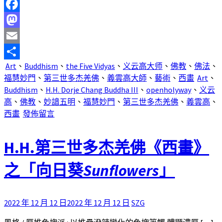
Facebook
Mastodon
Email
Art
、
Buddhism
、
the Five Vidyas
、
义云高大师
、
佛教
、
佛法
、
分
福慧妙門
、
第三世多杰羌佛
、
義雲高大師
、
藝術
、
西畫
Art
、
享
Buddhism
、
H.H. Dorje Chang Buddha III
、
openholyway
、
义云
高
、
佛教
、
妙諳五明
、
福慧妙門
、
第三世多杰羌佛
、
義雲高
、
西畫
發佈留言
H.H.第三世多杰羌佛《西畫》
之「
向日葵
Sunflowers
」
2022 年 12 月 12 日
2022 年 12 月 12 日
SZG