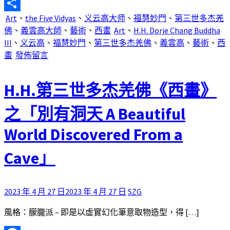
Email
Art
、
the Five Vidyas
、
义云高大师
、
福慧妙門
、
第三世多杰羌
分
佛
、
義雲高大師
、
藝術
、
西畫
Art
、
H.H. Dorje Chang Buddha
享
III
、
义云高
、
福慧妙門
、
第三世多杰羌佛
、
義雲高
、
藝術
、
西
畫
發佈留言
H.H.第三世多杰羌佛《西畫》
之「別有洞天 A Beautiful
World Discovered From a
Cave」
2023 年 4 月 27 日
2023 年 4 月 27 日
SZG
風格：朦朧派 – 即是以虛實幻化筆意取物造型，得 […]