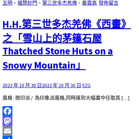
五明
、
福慧妙門
、
第三世多杰羌佛
、
義雲高
發佈留言
H.H.第三世多杰羌佛《西畫》
之「雪山上的茅篷石屋
Thatched Stone Huts on a
Snowy Mountain」
2023 年 10 月 30 日
2023 年 10 月 30 日
SZG
風格 : 微印派 / 為印象派風格,同時達到大幅畫中任取其 […]
Facebook
Mastodon