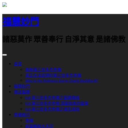
跳
至
福慧妙門
主
要
內
諸惡莫作 眾善奉行 自淨其意 是諸佛教
容
首頁
南無第三世多杰羌佛
真正合法認證的第三世多杰羌佛
Who Is His Holiness Dorje Chang Buddha III?
福慧妙門
佛法聖蹟
H.H.第三世多杰羌佛之聖蹟佛格
H.H.第三世多杰羌佛 頂聖如來的聖量
H.H.第三世多杰羌佛之渡生成就
學佛修行
學佛
極聖解脫大手印