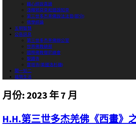
藉心經說真諦
淺釋邪惡見和錯誤知見
第三世多杰羌佛說法法音(部分)
佛學經論
五明智慧
公告訊息
第三世多杰羌佛辦公室
世界佛教總部
國際佛教僧尼總會
聖蹟寺
寶塔寺(美國洛杉磯)
聞一知二
福慧生活
月份:
2023 年 7 月
H.H.第三世多杰羌佛《西畫》之「蒼葉拋紅