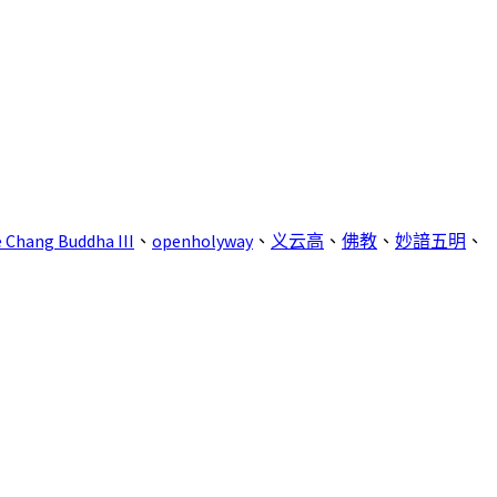
e Chang Buddha III
、
openholyway
、
义云高
、
佛教
、
妙諳五明
、