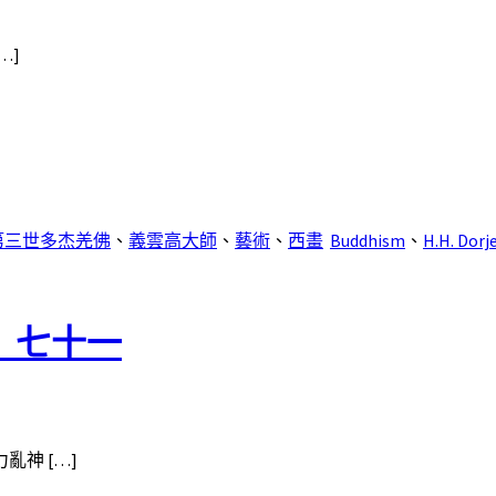
…]
第三世多杰羌佛
、
義雲高大師
、
藝術
、
西畫
Buddhism
、
H.H. Dorj
》七十一
神 […]