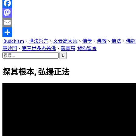
Facebook
Mastodon
Email
Buddhism
、
世法哲言
、
义云高大师
、
佛學
、
佛教
、
佛法
、
佛經
分
慧妙門
、
第三世多杰羌佛
、
義雲高
發佈留言
享
搜
尋
探其根本, 弘揚正法
關
鍵
字: