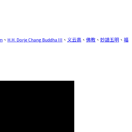
sm
、
H.H. Dorje Chang Buddha III
、
义云高
、
佛教
、
妙諳五明
、
福