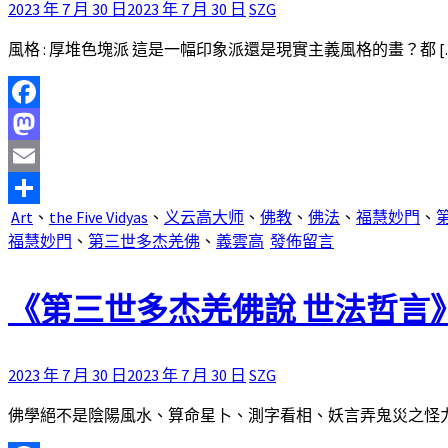
2023 年 7 月 30 日
2023 年 7 月 30 日
SZG
風格 : 厚堆色塊派 這是一幅印象派還是現實主義風格的畫？都 [
Facebook
Mastodon
Email
Art
、
the Five Vidyas
、
义云高大师
、
佛教
、
佛法
、
福慧妙門
、
分
福慧妙門
、
第三世多杰羌佛
、
義雲高
發佈留言
享
《第三世多杰羌佛說 世法哲言
2023 年 7 月 30 日
2023 年 7 月 30 日
SZG
佛學絕不是陰陽風水、算命星卜、測字看相、妖言弄鬼災之怪力亂