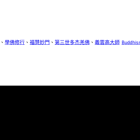
、
學佛修行
、
福慧妙門
、
第三世多杰羌佛
、
義雲高大師
Buddhi