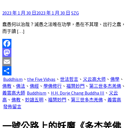
2023 年 1 月 30 日
2023 年 1 月 30 日
SZG
蠢愚何以治哉？滅愚之法唯在功學，愚在不其理、出行之蠢，
而于讀 […]
Facebook
Mastodon
Email
Buddhism
、
the Five Vidyas
、
世法哲言
、
义云高大师
、
佛學
、
分
佛教
、
佛法
、
佛經
、
學佛修行
、
福慧妙門
、
第三世多杰羌佛
、
享
義雲高大師
Buddhism
、
H.H. Dorje Chang Buddha III
、
义云
高
、
佛教
、
妙諳五明
、
福慧妙門
、
第三世多杰羌佛
、
義雲高
發佈留言
一號公路上的妖魔
《多杰羌佛