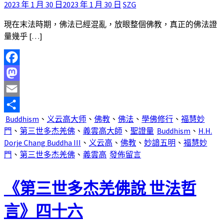
2023 年 1 月 30 日
2023 年 1 月 30 日
SZG
現在末法時期，佛法已經混亂，放眼整個佛教，真正的佛法證
量幾乎 […]
Facebook
Mastodon
Email
Buddhism
、
义云高大师
、
佛教
、
佛法
、
學佛修行
、
福慧妙
分
門
、
第三世多杰羌佛
、
義雲高大師
、
聖證量
Buddhism
、
H.H.
享
Dorje Chang Buddha III
、
义云高
、
佛教
、
妙諳五明
、
福慧妙
門
、
第三世多杰羌佛
、
義雲高
發佈留言
《第三世多杰羌佛說 世法哲
言》四十六