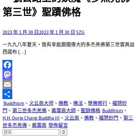
第三世》聖蹟佛格
2023 年 1 月 30 日
2023 年 1 月 30 日
SZG
一九九八年夏天，我有幸能跟隨偉大的多杰羌佛第三世雲高益
西諾布 […]
Facebook
Mastodon
Email
Buddhism
、
义云高大师
、
佛教
、
佛法
、
學佛修行
、
福慧妙
分
門
、
第三世多杰羌佛
、
義雲高大師
、
聖跡佛格
Buddhism
、
享
H.H. Dorje Chang Buddha III
、
义云高
、
佛教
、
福慧妙門
、
第三
世多杰羌佛
、
義雲高
發佈留言
搜