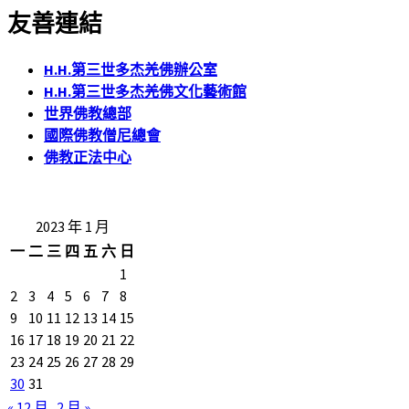
友善連結
H.H.第三世多杰羌佛辦公室
H.H.第三世多杰羌佛文化藝術館
世界佛教總部
國際佛教僧尼總會
佛教正法中心
2023 年 1 月
一
二
三
四
五
六
日
1
2
3
4
5
6
7
8
9
10
11
12
13
14
15
16
17
18
19
20
21
22
23
24
25
26
27
28
29
30
31
« 12 月
2 月 »