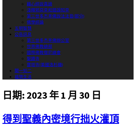
藉心經說真諦
淺釋邪惡見和錯誤知見
第三世多杰羌佛說法法音(部分)
佛學經論
五明智慧
公告訊息
第三世多杰羌佛辦公室
世界佛教總部
國際佛教僧尼總會
聖蹟寺
寶塔寺(美國洛杉磯)
聞一知二
福慧生活
日期:
2023 年 1 月 30 日
得到聖義內密境行拙火灌頂