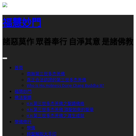
跳
至
福慧妙門
主
要
內
諸惡莫作 眾善奉行 自淨其意 是諸佛教
容
首頁
南無第三世多杰羌佛
真正合法認證的第三世多杰羌佛
Who Is His Holiness Dorje Chang Buddha III?
福慧妙門
佛法聖蹟
H.H.第三世多杰羌佛之聖蹟佛格
H.H.第三世多杰羌佛 頂聖如來的聖量
H.H.第三世多杰羌佛之渡生成就
學佛修行
學佛
極聖解脫大手印