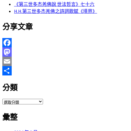
《第三世多杰羌佛說 世法哲言》七十六
H.H.第三世多杰羌佛之詩詞歌賦《境界》
分享文章
Facebook
Mastodon
Email
分
分類
享
分
類
彙整