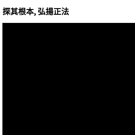
尋
探其根本, 弘揚正法
關
鍵
字: