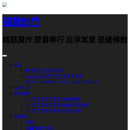
跳
至
福慧妙門
主
要
內
諸惡莫作 眾善奉行 自淨其意 是諸佛教
容
首頁
南無第三世多杰羌佛
真正合法認證的第三世多杰羌佛
Who Is His Holiness Dorje Chang Buddha III?
福慧妙門
佛法聖蹟
H.H.第三世多杰羌佛之聖蹟佛格
H.H.第三世多杰羌佛 頂聖如來的聖量
H.H.第三世多杰羌佛之渡生成就
學佛修行
學佛
極聖解脫大手印