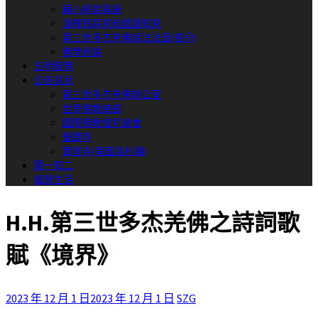
藉心經說真諦
淺釋邪惡見和錯誤知見
第三世多杰羌佛說法法音(部分)
佛學經論
五明智慧
公告訊息
第三世多杰羌佛辦公室
世界佛教總部
國際佛教僧尼總會
聖蹟寺
寶塔寺(美國洛杉磯)
聞一知二
福慧生活
H.H.第三世多杰羌佛之詩詞歌
賦《境界》
2023 年 12 月 1 日
2023 年 12 月 1 日
SZG