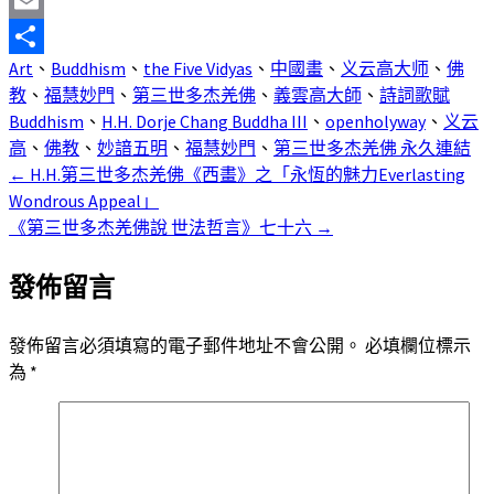
Mastodon
Email
Art
、
Buddhism
、
the Five Vidyas
、
中國畫
、
义云高大师
、
佛
分
教
、
福慧妙門
、
第三世多杰羌佛
、
義雲高大師
、
詩詞歌賦
享
Buddhism
、
H.H. Dorje Chang Buddha III
、
openholyway
、
义云
高
、
佛教
、
妙諳五明
、
福慧妙門
、
第三世多杰羌佛
永久連結
←
H.H.第三世多杰羌佛《西畫》之「永恆的魅力Everlasting
文
Wondrous Appeal」
章
《第三世多杰羌佛說 世法哲言》七十六
→
導
發佈留言
覽
發佈留言必須填寫的電子郵件地址不會公開。
必填欄位標示
為
*