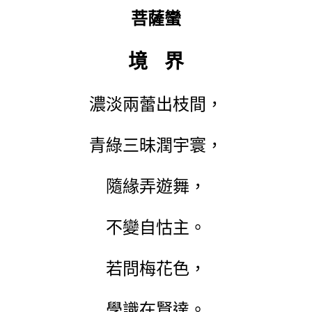
菩薩蠻
境
界
濃淡兩蕾出枝間，
青綠三昧潤宇寰，
隨緣弄遊舞，
不變自怙主。
若問梅花色，
學識在賢達。