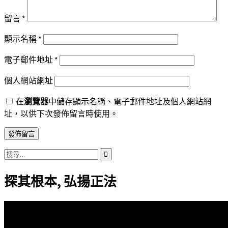
留言
*
顯示名稱
*
電子郵件地址
*
個人網站網址
在
瀏覽器
中儲存顯示名稱、電子郵件地址及個人網站網
址，以供下次發佈留言時使用。
搜
尋
探其根本, 弘揚正法
關
鍵
字: