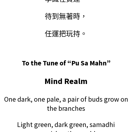
待到無著時，
任運把玩持。
To the Tune of “Pu Sa Mahn”
Mind Realm
One dark, one pale, a pair of buds grow on
the branches
Light green, dark green, samadhi