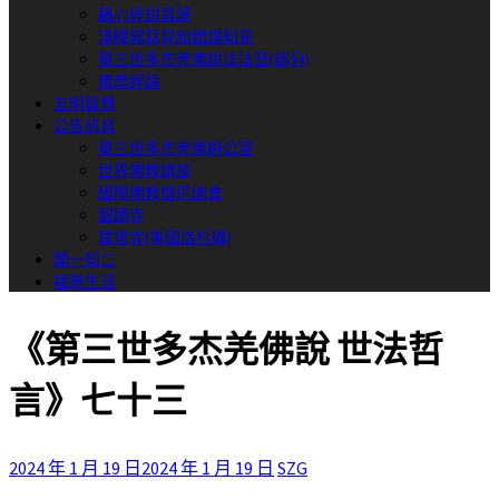
藉心經說真諦
淺釋邪惡見和錯誤知見
第三世多杰羌佛說法法音(部分)
佛學經論
五明智慧
公告訊息
第三世多杰羌佛辦公室
世界佛教總部
國際佛教僧尼總會
聖蹟寺
寶塔寺(美國洛杉磯)
聞一知二
福慧生活
《第三世多杰羌佛說 世法哲
言》七十三
2024 年 1 月 19 日
2024 年 1 月 19 日
SZG