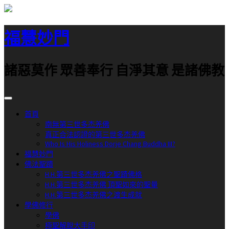
跳
至
福慧妙門
主
要
內
諸惡莫作 眾善奉行 自淨其意 是諸佛教
容
首頁
南無第三世多杰羌佛
真正合法認證的第三世多杰羌佛
Who Is His Holiness Dorje Chang Buddha III?
福慧妙門
佛法聖蹟
H.H.第三世多杰羌佛之聖蹟佛格
H.H.第三世多杰羌佛 頂聖如來的聖量
H.H.第三世多杰羌佛之渡生成就
學佛修行
學佛
極聖解脫大手印