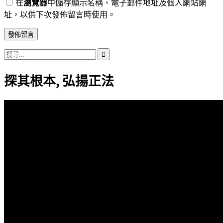
在
瀏覽器
中儲存顯示名稱、電子郵件地址及個人網站網
址，以供下次發佈留言時使用。
搜
尋
探其根本, 弘揚正法
關
鍵
字: