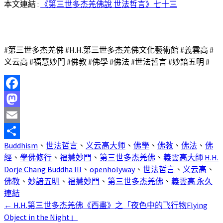
本文連結 :
《第三世多杰羌佛說 世法哲言》七十三
#第三世多杰羌佛 #H.H.第三世多杰羌佛文化藝術館 #義雲高 #
义云高 #福慧妙門 #佛教 #佛學 #佛法 #世法哲言 #妙諳五明 #
Facebook
Mastodon
Email
Buddhism
、
世法哲言
、
义云高大师
、
佛學
、
佛教
、
佛法
、
佛
分
經
、
學佛修行
、
福慧妙門
、
第三世多杰羌佛
、
義雲高大師
H.H.
享
Dorje Chang Buddha III
、
openholyway
、
世法哲言
、
义云高
、
佛教
、
妙諳五明
、
福慧妙門
、
第三世多杰羌佛
、
義雲高
永久
連結
←
H.H.第三世多杰羌佛《西畫》之「夜色中的飞行物Flying
文
Object in the Night」