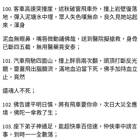
100. 客車高速突撞崖，述秋破窗飛車外，撞上岩壁復落
地，彈入泥塘水中埋，眾人失色嘆無命，良久見她站起
來，渾身
泥血無眼鼻，嘴唇微動誦佛哉，送到醫院擬搶救，身骨
已斷四五截，無用醫藥竟安泰；
101. 汽車飛馳四面山，撞上醉翁兩次翻，頭頂打斷反光
鏡，靈蓋飛出腦髓流，滿地血泊當下死，佛手加持血立
止，竟然
還魂人不死；
102. 佛告建平明日慎，將有飛車要你命，次日大災全應
境，佛陀一傘救了生；
103. 座下弟子神通足，能超快車百倍速，仲俠車中謗言
事，到時一一全數落；