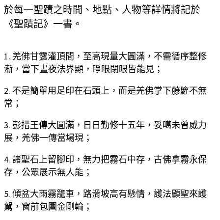
於每一聖蹟之時間、地點、人物等詳情將記於
《聖蹟記》一書。
1. 羌佛甘露灌頂間，至高現量大圓滿，不需循序整修
漸，當下晝夜法界顯，睜眼閉眼皆能見；
2. 不是簡單用足印在石頭上，而是羌佛掌下藤籮不無
常；
3. 彭措王傳大圓滿，日日勤修十五年，妥噶未曾威力
展，羌佛一傳當場現；
4. 諸聖石上留腳印，無力把霧石中存，古佛拿霧永保
存，公眾展示無人能；
5. 傾盆大雨霧籠車，路滑坡高有懸情，護法顯聖來護
駕，窗前包圍金剛輪；