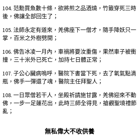
104. 范勳買魚數十條，欲將煎之品酒燒，竹籤穿死三時
後，佛讓全部回生了；
105. 法師永定有道來，羌佛座下一僧才，隨手降妖只一
掌，百米之外樹劈開；
106. 佛告冰凌一月內，車禍將要汝重傷，果然車子被衝
撞，三十米外已死亡，加持七日體正常；
107. 子公心臟病嗚呼，醫院下書當下死，去了氧氣點滴
瓶，佛手一彈還了魂，醫院主任拜聖人；
108. 一日眾僧若干人，坐殿祈請施甘露，羌佛迎來不動
佛，一步一足蓮花出，此時三師全得見，搶觀聖境禮節
亂；
無私偉大不收供養