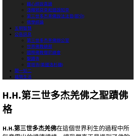
藉心經說真諦
淺釋邪惡見和錯誤知見
第三世多杰羌佛說法法音(部分)
佛學經論
五明智慧
公告訊息
第三世多杰羌佛辦公室
世界佛教總部
國際佛教僧尼總會
聖蹟寺
寶塔寺(美國洛杉磯)
聞一知二
福慧生活
H.H.第三世多杰羌佛之聖蹟佛
格
H.H.第三世多杰羌佛
在這個世界利生的過程中所