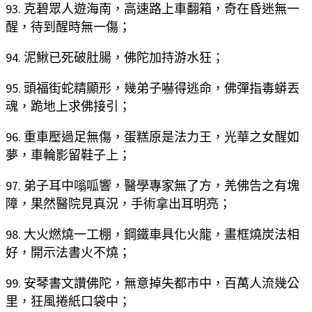
93. 克碧眾人遊海南，高速路上車翻箱，奇在昏迷無一
醒，待到醒時無一傷；
94. 泥鰍已死破肚腸，佛陀加持游水狂；
95. 頭福街蛇精顯形，幾弟子嚇得逃命，佛彈指毒蟒丟
魂，跪地上求佛接引；
96. 重車壓過足無傷，蛋糕原是法力王，光華之女醒如
夢，車輪影留鞋子上；
97. 弟子耳中嗡呱響，醫學專家無了方，羌佛告之有塊
障，果然醫院見真況，手術拿出耳明亮；
98. 大火燃燒一工棚，鋼鐵車具化火龍，畫框燒炭法相
好，開示法書火不燒；
99. 安琴書文讚佛陀，無意掉失都市中，百萬人流幾公
里，狂風捲紙口袋中；