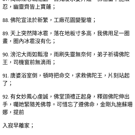
忍，幽靈齊皆上寶蓮；
88. 佛陀宣法於新繁，工廠花園變聖壇；
89. 天上突然降冰雹，落在地板寸多高，我佛用足一圈
畫，圈內冰雹沒有化；
90. 滂沱大雨如瓢潑，雨刷失靈無奈何，弟子祈禱佛陀
王，司機窗前無滴雨；
91. 唐婆浴室倒，頓時把命交，求救佛陀王，片刻站起
了；
92. 有女妙鳳心虔誠，佛堂頂禮正起身，釋迦佛陀伸出
手，囑她緊隨羌佛尊。可惜忘了遵佛命，金剛丸施蘇珊
娜，提前
入寂早離家；