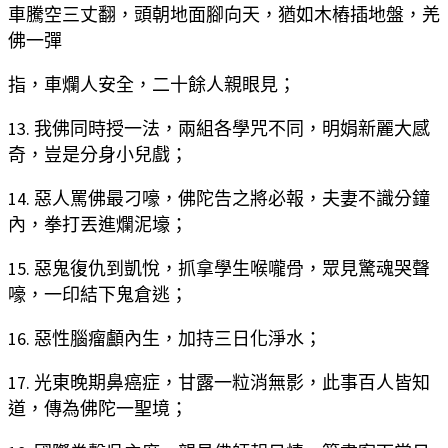
車騰空三丈翻，頭朝地面腳向天，猶如木樁插地盤，羌
佛一彈
指，車爛人安全，二十餘人親眼見；
13. 我佛同時授一法，兩組各學咒不同，明娟新麗大感
奇，豈是分身小兒戲；
14. 惡人罵佛最刁嚎，佛陀告之將必報，夫妻不識分鐘
內，拳打丟進爛泥壕；
15. 惡鬼復仇到凱悅，抓拿學生喉嚨骨，眾見驚魂哭聲
嚎，一印結下鬼倉逃；
16. 惡性腦瘤顱內生，加持三日化淨水；
17. 光東晚期鼻癌症，甘露一粒消無影，此事百人皆知
道，傳為佛陀一聖境；