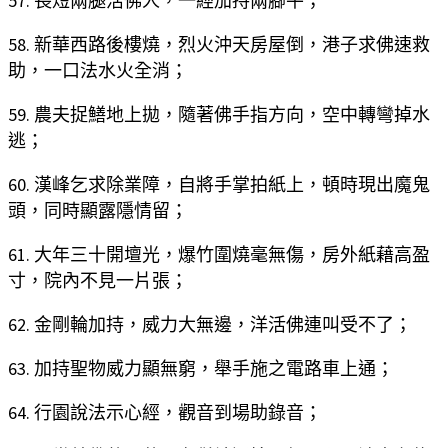
57. 長短兩腿活佛人，一經加持兩腳平；
58. 新華西路後樓燒，烈火沖天房屋倒，港子求佛速救
助，一口法水火全消；
59. 農夫捉鱔地上拋，隨著佛手指方向，空中轉彎掉水
逃；
60. 漢峰乞求除業障，自將手掌拍紙上，頓時現出魔鬼
頭，同時顯露隱情留；
61. 大年三十開壇光，爆竹圍燒毫無傷，房外紙藉高盈
寸，院內不見一片張；
62. 金剛輪加持，威力大無邊，洋活佛連叫受不了；
63. 加持聖物威力顯無窮，舉手施之電路車上通；
64. 行園說法示心經，觀音到場助錄音；