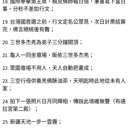
18. 國際拳擊吳主席，親見佛師報日情，筆書寫下當日
事，分秒不差如行文；
19. 台灣國首選之前，行文定名公眾見，次日計票結算
完，佛言總統後有難；
20. 三世多杰羌為弟子三分鐘開頂；
21. 龜人一同坐壇場，皈依三世多杰羌；
22. 眾圍壇場不用人，天人自動把畫成；
23. 三空行母供養羌佛酥油茶，天明起時此地從未有人
家；
24. 拍下一張照片日月同輝相，傳說此境確無雙（布達
拉宮第二殿）；
25. 新疆天池一步一雲霧；