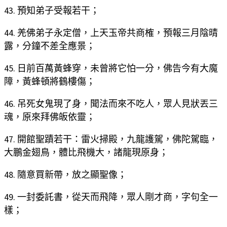
43. 預知弟子受報若干；
44. 羌佛弟子永定僧，上天玉帝共商榷，預報三月陰晴
露，分鐘不差全應景；
45. 日前百萬黃蜂穿，未曾將它怕一分，佛告今有大魔
障，黃蜂頓將鶴樓傷；
46. 吊死女鬼現了身，聞法而來不吃人，眾人見狀丟三
魂，原來拜佛皈依靈；
47. 開館聖蹟若干：雷火掃殿，九龍護駕，佛陀駕臨，
大鵬金翅鳥，體比飛機大，諸龍現原身；
48. 隨意買新帶，放之顯聖像；
49. 一封委託書，從天而飛降，眾人剛才商，字句全一
樣；