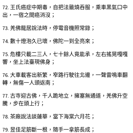
72. 王氏癌症中期毒，自把法籤燒吞服，乘車黑氣口中
出，一宿之間癌消沒；
73. 羌佛龍居說法時，停電音機照常錄；
74. 數十燈泡久已壞，佛陀一到全亮來；
75. 危樓只載二三人，七十餘人竟能承，左右搖晃嘎嘎
響，坐上法臺現佛身；
76. 大車載客出新繁，窄路行駛往北邊，一聲雷鳴車翻
轉，無傷一人頭返南；
77. 古寺迎古佛，千人跪地立，擁塞無通道，羌佛升空
騰，步在頭上行；
78. 茶廠說法談蓮華，當下海棠六月花；
79. 昱佳足筋斷一根，隨手一拿筋長成；