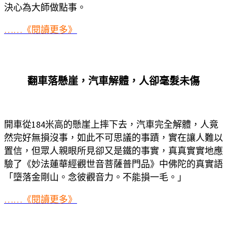
決心為大師做點事。
……《閱讀更多》
翻車落懸崖，汽車解體，人卻毫髮未傷
開車從184米高的懸崖上摔下去，汽車完全解體，人竟
然完好無損沒事，如此不可思議的事蹟，實在讓人難以
置信，但眾人親眼所見卻又是鐵的事實，真真實實地應
驗了《妙法蓮華經觀世音菩薩普門品》中佛陀的真實語
「墮落金剛山。念彼觀音力。不能損一毛。」
……《閱讀更多》