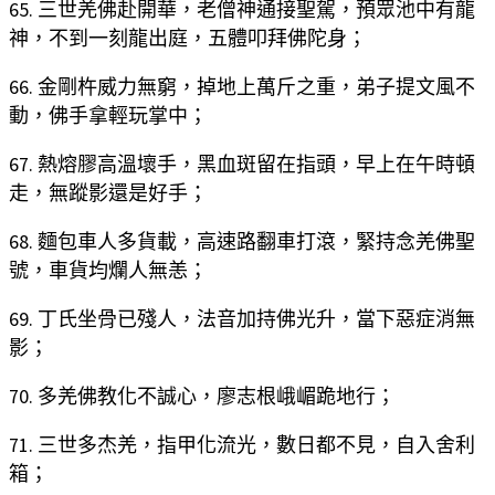
65. 三世羌佛赴開華，老僧神通接聖駕，預眾池中有龍
神，不到一刻龍出庭，五體叩拜佛陀身；
66. 金剛杵威力無窮，掉地上萬斤之重，弟子提文風不
動，佛手拿輕玩掌中；
67. 熱熔膠高溫壞手，黑血斑留在指頭，早上在午時頓
走，無蹤影還是好手；
68. 麵包車人多貨載，高速路翻車打滾，緊持念羌佛聖
號，車貨均爛人無恙；
69. 丁氏坐骨已殘人，法音加持佛光升，當下惡症消無
影；
70. 多羌佛教化不誠心，廖志根峨嵋跪地行；
71. 三世多杰羌，指甲化流光，數日都不見，自入舍利
箱；