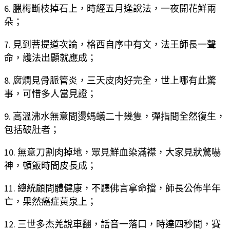
6. 臘梅斷枝掉石上，時經五月逢說法，一夜開花鮮兩
朵；
7. 見到菩提道次論，格西自序中有文，法王師長一聲
命，護法出顯就應成；
8. 腐爛見骨脈管炎，三天皮肉好完全，世上哪有此驚
事，可惜多人當見證；
9. 高溫沸水無意間燙螞蟻二十幾隻，彈指間全然復生，
包括破肚者；
10. 無意刀割肉掉地，眾見鮮血染滿襟，大家見狀驚嚇
神，頓飯時間皮長成；
11. 總統顧問體健康，不聽佛言拿命擋，師長公佈半年
亡，果然癌症黃泉上；
12. 三世多杰羌說車翻，話音一落口，時達四秒間，賽