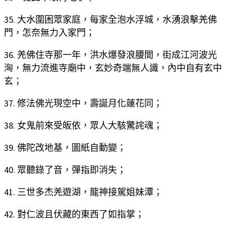
35. 大水圍困眾家庭，每家全泡水浮城，水湧浪擊羌佛
門，怎奈無力入家門；
36. 羌佛住寺那一年，洪水爆發浪腰間，街成江河波光
洶，無力流進寺廟中，玄妙奇端無人識，內中自有玄中
玄；
37. 修法佛光現空中，壽誕月化蓮花同；
38. 女鬼前來受皈依，眾人大駭驚詫魂；
39. 佛陀改地基，圖紙自動變；
40. 眾聽錄了音，彈指即消失；
41. 三世多杰羌遊湖，龍神接駕姐妹潭；
42. 對仁波且伏藏的東西了如指掌；