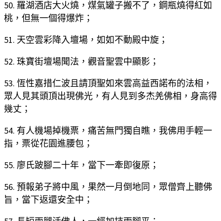
50. 羅湖酒店大火燒，煤氣罐子搬不了，鋼瓶燒得紅如
桃，但無一個得爆炸；
51. 天空雲彩降入壇場，如如不動殿中旋；
52. 珠寶街壇場聞法，觀音聖雲中顯影；
53. 恆性嘉措仁波且請頂聖如來雲高益西諾布的法相，
眾人見其頭頂出現佛光，有人見到多杰羌佛相，身高得
幾丈；
54. 有人機場掉機票，痛苦無門獨自瞧，我佛用手輕一
指，票從花園進腰包；
55. 廖氏跛腳二十年，當下一牽即復原；
56. 預報弟子將中風，果然一月倒地同，眾僧齊上聽佛
旨，當下返還安全中；