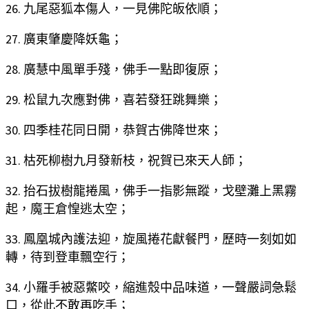
26. 九尾惡狐本傷人，一見佛陀皈依順；
27. 廣東肇慶降妖龜；
28. 廣慧中風單手殘，佛手一點即復原；
29. 松鼠九次應對佛，喜若發狂跳舞樂；
30. 四季桂花同日開，恭賀古佛降世來；
31. 枯死柳樹九月發新枝，祝賀已來天人師；
32. 抬石拔樹龍捲風，佛手一指影無蹤，戈壁灘上黑霧
起，魔王倉惶逃太空；
33. 鳳凰城內護法迎，旋風捲花獻餐門，歷時一刻如如
轉，待到登車飄空行；
34. 小羅手被惡鱉咬，縮進殼中品味道，一聲嚴詞急鬆
口，從此不敢再吃手；