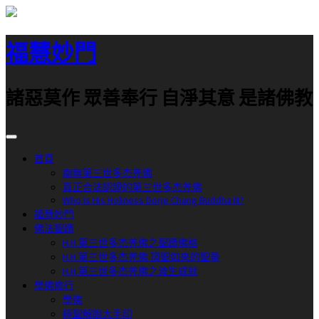
跳
至
福慧妙門
主
要
內
諸惡莫作 眾善奉行 自淨其意 是諸佛教
容
首頁
南無第三世多杰羌佛
真正合法認證的第三世多杰羌佛
Who Is His Holiness Dorje Chang Buddha III?
福慧妙門
佛法聖蹟
H.H.第三世多杰羌佛之聖蹟佛格
H.H.第三世多杰羌佛 頂聖如來的聖量
H.H.第三世多杰羌佛之渡生成就
學佛修行
學佛
極聖解脫大手印