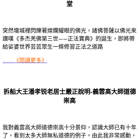
堂
突然壇城裡閃爍著燦爛耀眼的佛光，諸佛菩薩以佛光來
讚嘆《多杰羌佛第三世——正法寶典》的誕生，即將帶
給娑婆世界芸芸眾生一條修習正法之道路
……《閱讀更多》
拆船大王潘孝锐老居士嚴正說明-義雲高大師道德
崇高
我對義雲高大師道德崇高十分景仰，認識大師已有十年
了，看到太多大師無私道德的例子。由此我非常感動，