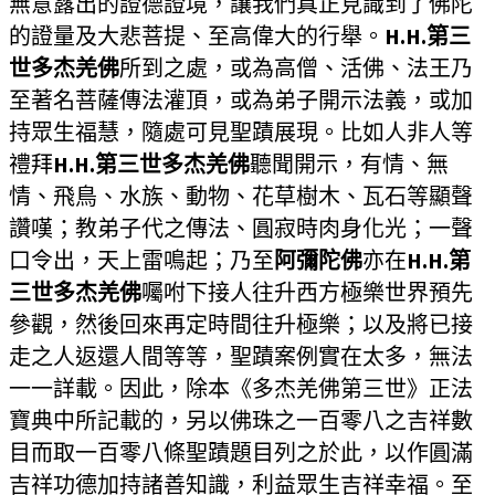
無意露出的證德證境，讓我們真正見識到了佛陀
的證量及大悲菩提、至高偉大的行舉。
H.H.第三
世多杰羌佛
所到之處，或為高僧、活佛、法王乃
至著名菩薩傳法灌頂，或為弟子開示法義，或加
持眾生福慧，隨處可見聖蹟展現。比如人非人等
禮拜
H.H.第三世多杰羌佛
聽聞開示，有情、無
情、飛鳥、水族、動物、花草樹木、瓦石等顯聲
讚嘆；教弟子代之傳法、圓寂時肉身化光；一聲
口令出，天上雷鳴起；乃至
阿彌陀佛
亦在
H.H.第
三世多杰羌佛
囑咐下接人往升西方極樂世界預先
參觀，然後回來再定時間往升極樂；以及將已接
走之人返還人間等等，聖蹟案例實在太多，無法
一一詳載。因此，除本《多杰羌佛第三世》正法
寶典中所記載的，另以佛珠之一百零八之吉祥數
目而取一百零八條聖蹟題目列之於此，以作圓滿
吉祥功德加持諸善知識，利益眾生吉祥幸福。至