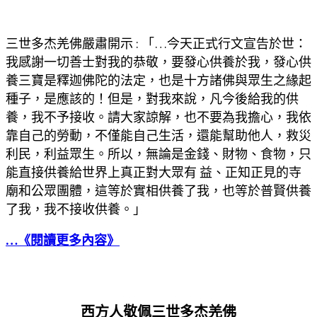
三世多杰羌佛嚴肅開示 : 「…今天正式行文宣告於世：
我感謝一切善士對我的恭敬，要發心供養於我，發心供
養三寶是釋迦佛陀的法定，也是十方諸佛與眾生之緣起
種子，是應該的！但是，對我來說，凡今後給我的供
養，我不予接收。請大家諒解，也不要為我擔心，我依
靠自己的勞動，不僅能自己生活，還能幫助他人，救災
利民，利益眾生。所以，無論是金錢、財物、食物，只
能直接供養給世界上真正對大眾有 益、正知正見的寺
廟和公眾團體，這等於實相供養了我，也等於普賢供養
了我，我不接收供養。」
…《閱讀更多內容》
西方人敬佩三世多杰羌佛