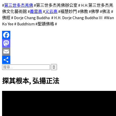
#
第三世多杰羌佛
#第三世多杰羌佛辦公室 # H.H.第三世多杰羌
佛文化藝術館 #
義雲高
#
义云高
#福慧妙門 #佛教 #佛學 #佛法 #
佛經 # Dorje Chang Buddha # H.H. Dorje Chang Buddha III #Wan
Ko Yee # Buddhism #聖蹟佛格 #
Facebook
Mastodon
Email
搜
分
尋
享
探其根本, 弘揚正法
關
鍵
字: