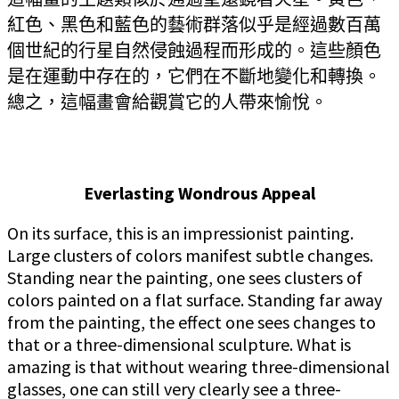
紅色、黑色和藍色的藝術群落似乎是經過數百萬
個世紀的行星自然侵蝕過程而形成的。這些顏色
是在運動中存在的，它們在不斷地變化和轉換。
總之，這幅畫會給觀賞它的人帶來愉悅。
Everlasting Wondrous Appeal
On its surface, this is an impressionist painting.
Large clusters of colors manifest subtle changes.
Standing near the painting, one sees clusters of
colors painted on a flat surface. Standing far away
from the painting, the effect one sees changes to
that or a three-dimensional sculpture. What is
amazing is that without wearing three-dimensional
glasses, one can still very clearly see a three-