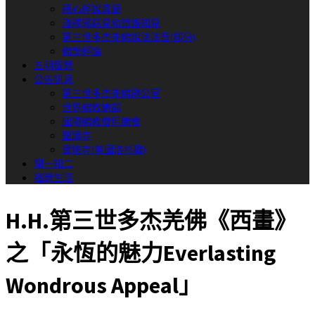
藉心經說真諦
淺釋邪惡見和錯誤知見
第三世多杰羌佛說法法音(部分)
佛學經論
五明智慧
公告訊息
第三世多杰羌佛辦公室
世界佛教總部
國際佛教僧尼總會
聖蹟寺
寶塔寺(美國洛杉磯)
聞一知二
福慧生活
H.H.第三世多杰羌佛《西畫》
之「永恆的魅力Everlasting
Wondrous Appeal」