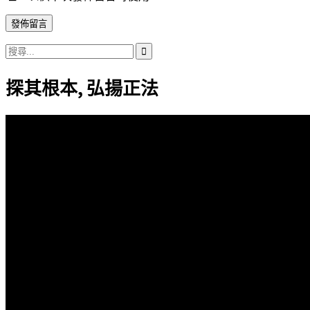
搜
尋
探其根本, 弘揚正法
關
鍵
字: