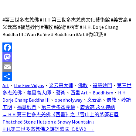
#第三世多杰羌佛 # H.H.第三世多杰羌佛文化藝術館 #義雲高 #
义云高 #福慧妙門 #佛教 #藝術 #西畫 # H.H. Dorje Chang
Buddha III #Wan Ko Yee # Buddhism #Art #微印派 #
Facebook
Mastodon
Email
Art
、
the Five Vidyas
、
义云高大师
、
佛教
、
福慧妙門
、
第三世
分
多杰羌佛
、
義雲高大師
、
藝術
、
西畫
Art
、
Buddhism
、
H.H.
享
Dorje Chang Buddha III
、
openholyway
、
义云高
、
佛教
、
妙諳
五明
、
福慧妙門
、
第三世多杰羌佛
、
義雲高
永久連結
←
H.H.第三世多杰羌佛《西畫》之「雪山上的茅篷石屋
文
Thatched Stone Huts on a Snowy Mountain」
章
H.H.第三世多杰羌佛之詩詞歌賦《境界》
→