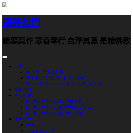
跳
至
福慧妙門
主
要
內
諸惡莫作 眾善奉行 自淨其意 是諸佛教
容
首頁
南無第三世多杰羌佛
真正合法認證的第三世多杰羌佛
Who Is His Holiness Dorje Chang Buddha III?
福慧妙門
佛法聖蹟
H.H.第三世多杰羌佛之聖蹟佛格
H.H.第三世多杰羌佛 頂聖如來的聖量
H.H.第三世多杰羌佛之渡生成就
學佛修行
學佛
極聖解脫大手印