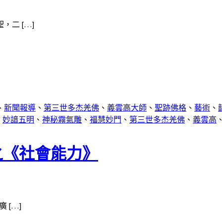
二 […]
、
新聞報導
、
第三世多杰羌佛
、
義雲高大師
、
聖跡佛格
、
藝術
、
、
妙諳五明
、
神秘霧氣雕
、
福慧妙門
、
第三世多杰羌佛
、
義雲高
之《社會能力》
 […]