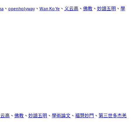
ha
、
openholyway
、
Wan Ko Ye
、
义云高
、
佛教
、
妙諳五明
、
學
义云高
、
佛教
、
妙諳五明
、
學術論文
、
福慧妙門
、
第三世多杰羌