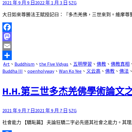
2021 年 9 月 9 日
2022 年 1 月 3 日
SZG
大日如來尊勝法王賦授記曰：『多杰羌佛，三世來到。維摩尊聖，
Facebook
Mastodon
Email
Art
、
Buddhism
、
the Five Vidyas
、
五明學習
、
佛教
、
佛教真相
分
Buddha III
、
openholyway
、
Wan Ko Yee
、
义云高
、
佛教
、
佛法
享
H.H.第三世多杰羌佛學術論文
2021 年 9 月 7 日
2021 年 9 月 7 日
SZG
社會能力 【驕恥篇】 夫論狂驕二字必先道其社會之能力。其理廣