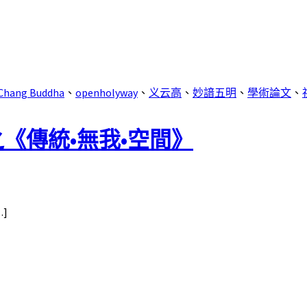
 Chang Buddha
、
openholyway
、
义云高
、
妙諳五明
、
學術論文
、
之《傳統•無我•空間》
]