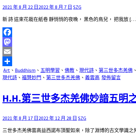
2021 年 8 月 22 日
2022 年 8 月 7 日
SZG
新 詩 這束花栽在紙卷 靜悄悄的夜晚， 黑色的鳥兒， 把我放 […
Facebook
Mastodon
Email
Art
、
Buddhism
、
五明學習
、
佛教
、
現代詩
、
第三世多杰羌佛
分
現代詩
、
福慧妙門
、
第三世多杰羌佛
、
義雲高
發佈留言
享
H.H.第三世多杰羌佛妙諳五
2021 年 8 月 17 日
2022 年 12 月 28 日
SZG
三世多杰羌佛雲高益西諾布頂聖如來，除了淵博的古文學識之外，