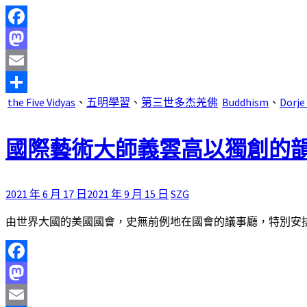
Facebook
Mastodon
Email
the Five Vidyas
、
五明學習
、
第三世多杰羌佛
Buddhism
、
Dorje
分
享
國際藝術大師義雲高以獨創的韻
2021 年 6 月 17 日
2021 年 9 月 15 日
SZG
由世界大國的美國國會，史無前例地在國會的議事廳，特別安排展
Facebook
Mastodon