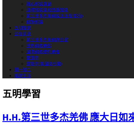
藉心經說真諦
淺釋邪惡見和錯誤知見
第三世多杰羌佛說法法音(部分)
佛學經論
五明智慧
公告訊息
第三世多杰羌佛辦公室
世界佛教總部
國際佛教僧尼總會
聖蹟寺
寶塔寺(美國洛杉磯)
聞一知二
福慧生活
五明學習
H.H.第三世多杰羌佛 應大日