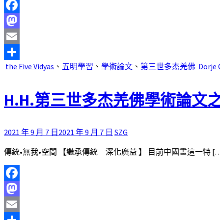
Facebook
Mastodon
Email
the Five Vidyas
、
五明學習
、
學術論文
、
第三世多杰羌佛
Dorje
分
享
H.H.第三世多杰羌佛學術論文
2021 年 9 月 7 日
2021 年 9 月 7 日
SZG
傳統•無我•空間 【繼承傳統 深化廣益 】 目前中國畫這一特 […
Facebook
Mastodon