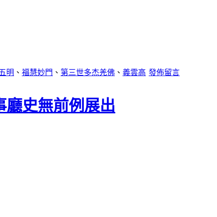
五明
、
福慧妙門
、
第三世多杰羌佛
、
義雲高
發佈留言
事廳史無前例展出