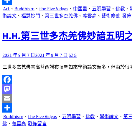
Email
Art
、
Buddhism
、
the Five Vidyas
、
中國畫
、
五明學習
、
佛教
、
分
術論文
、
福慧妙門
、
第三世多杰羌佛
、
義雲高
、
藝術修養
發佈
享
H.H.第三世多杰羌佛妙諳五明
2021 年 9 月 7 日
2021 年 9 月 7 日
SZG
三世多杰羌佛雲高益西諾布頂聖如來學術論文頗多，但由於很多都
Facebook
Mastodon
Email
Buddhism
、
the Five Vidyas
、
五明學習
、
佛教
、
學術論文
、
第
分
佛
、
義雲高
發佈留言
享