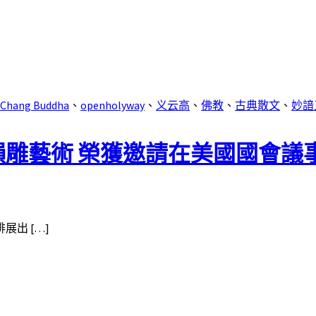
 Chang Buddha
、
openholyway
、
义云高
、
佛教
、
古典散文
、
妙諳
雕藝術 榮獲邀請在美國國會議
出 […]