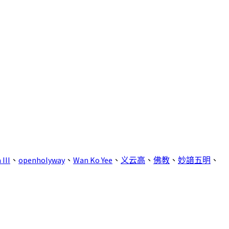
III
、
openholyway
、
Wan Ko Yee
、
义云高
、
佛教
、
妙諳五明
、