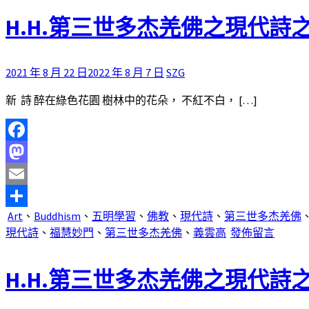
H.H.第三世多杰羌佛之現代詩
2021 年 8 月 22 日
2022 年 8 月 7 日
SZG
新 詩 醉在綠色花園 樹林中的花朵， 不紅不白， […]
Facebook
Mastodon
Email
Art
、
Buddhism
、
五明學習
、
佛教
、
現代詩
、
第三世多杰羌佛
分
現代詩
、
福慧妙門
、
第三世多杰羌佛
、
義雲高
發佈留言
享
H.H.第三世多杰羌佛之現代詩