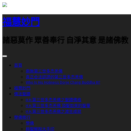
跳
至
福慧妙門
主
要
內
諸惡莫作 眾善奉行 自淨其意 是諸佛教
容
首頁
南無第三世多杰羌佛
真正合法認證的第三世多杰羌佛
Who Is His Holiness Dorje Chang Buddha III?
福慧妙門
佛法聖蹟
H.H.第三世多杰羌佛之聖蹟佛格
H.H.第三世多杰羌佛 頂聖如來的聖量
H.H.第三世多杰羌佛之渡生成就
學佛修行
學佛
極聖解脫大手印