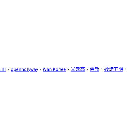
III
、
openholyway
、
Wan Ko Yee
、
义云高
、
佛教
、
妙諳五明
、