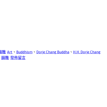
韻雕
Art
、
Buddhism
、
Dorje Chang Buddha
、
H.H. Dorje Chang
、
韻雕
發佈留言