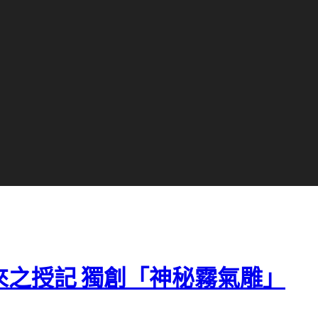
如來之授記 獨創「神秘霧氣雕」