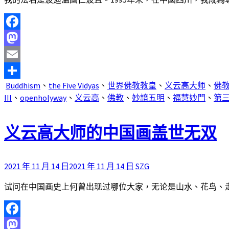
Facebook
Mastodon
Email
Buddhism
、
the Five Vidyas
、
世界佛教教皇
、
义云高大师
、
佛
分
III
、
openholyway
、
义云高
、
佛教
、
妙諳五明
、
福慧妙門
、
第
享
义云高大师的中国画盖世无双
2021 年 11 月 14 日
2021 年 11 月 14 日
SZG
试问在中国画史上何曾出现过哪位大家，无论是山水、花鸟、走兽
Facebook