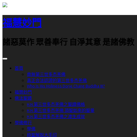
跳
至
福慧妙門
主
要
內
諸惡莫作 眾善奉行 自淨其意 是諸佛教
容
首頁
南無第三世多杰羌佛
真正合法認證的第三世多杰羌佛
Who Is His Holiness Dorje Chang Buddha III?
福慧妙門
佛法聖蹟
H.H.第三世多杰羌佛之聖蹟佛格
H.H.第三世多杰羌佛 頂聖如來的聖量
H.H.第三世多杰羌佛之渡生成就
學佛修行
學佛
極聖解脫大手印