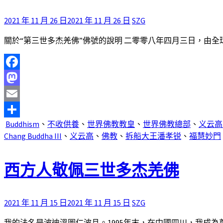
2021 年 11 月 26 日
2021 年 11 月 26 日
SZG
關於“第三世多杰羌佛”佛號的說明 二零零八年四月三日，由全球 
Facebook
Mastodon
Email
Buddhism
、
不收供養
、
世界佛教教皇
、
世界佛教總部
、
义云高
分
Chang Buddha III
、
义云高
、
佛教
、
拆船大王潘孝锐
、
福慧妙門
享
西方人敬佩三世多杰羌佛
2021 年 11 月 15 日
2021 年 11 月 15 日
SZG
我的法名是波迪溫圖仁波且。1995年末，在中國四川，我成為尊 