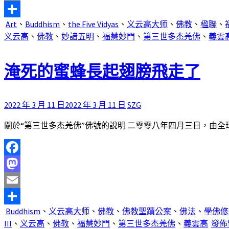
Email
Art
、
Buddhism
、
the Five Vidyas
、
义云高大师
、
佛教
、
楹聯
、
分
义云高
、
佛教
、
妙諳五明
、
福慧妙門
、
第三世多杰羌佛
、
義雲
享
淹死的蜜蜂長起翅膀飛走了
2022 年 3 月 11 日
2022 年 3 月 11 日
SZG
關於“第三世多杰羌佛”佛號的說明 二零零八年四月三日，由全球 
Facebook
Mastodon
Email
Buddhism
、
义云高大师
、
佛教
、
佛教聖蹟公案
、
佛法
、
學佛修
分
III
、
义云高
、
佛教
、
福慧妙門
、
第三世多杰羌佛
、
義雲高
發佈