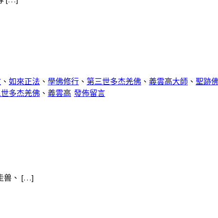
教
、
如來正法
、
學佛修行
、
第三世多杰羌佛
、
義雲高大師
、
聖跡
三世多杰羌佛
、
義雲高
發佈留言
、 […]