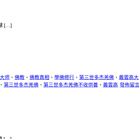
[…]
大师
、
佛教
、
佛教真相
、
學佛修行
、
第三世多杰羌佛
、
義雲高大
、
第三世多杰羌佛
、
第三世多杰羌佛不收供養
、
義雲高
發佈留
[…]