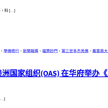
科 […]
、
學佛修行
、
新聞報導
、
福慧妙門
、
第三世多杰羌佛
、
義雲高大
洲国家组织(OAS) 在华府举办
…]