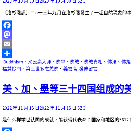
2023 年 10 月 30 日
2023 年 10 月 30 日
SZG
〔洛杉磯訊〕二○一三年九月在洛杉磯發生了一超自然現象的事，
Facebook
Mastodon
Email
Buddhism
、
义云高大师
、
佛學
、
佛教
、
佛教真相
、
佛法
、
佛經
分
福慧妙門
、
第三世多杰羌佛
、
義雲高
發佈留言
享
美、加、墨等三十四国组成的美
2022 年 11 月 15 日
2022 年 11 月 15 日
SZG
是什么样举世认同的成就，能获得代表48个国家和地区的5612 [