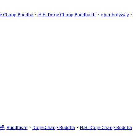
je Chang Buddha
、
H.H. Dorje Chang Buddha III
、
openholyway
、
格
Buddhism
、
Dorje Chang Buddha
、
H.H. Dorje Chang Buddha