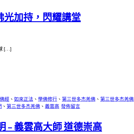
佛光加持，閃耀講堂
[…]
佛經
、
如來正法
、
學佛修行
、
第三世多杰羌佛
、
第三世多杰羌佛
門
、
第三世多杰羌佛
、
義雲高
發佈留言
 – 義雲高大師 道德崇高