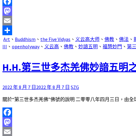
Facebook
Mastodon
Email
Art
、
Buddhism
、
the Five Vidyas
、
义云高大师
、
佛教
、
佛法
、
分
III
、
openholyway
、
义云高
、
佛教
、
妙諳五明
、
福慧妙門
、
第
享
H.H.第三世多杰羌佛妙諳五明
2022 年 8 月 7 日
2022 年 8 月 7 日
SZG
關於“第三世多杰羌佛”佛號的說明 二零零八年四月三日，由全球 
Facebook
Mastodon