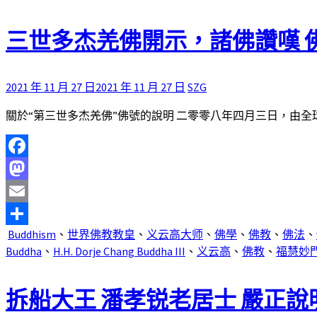
享
三世多杰羌佛開示，諸佛讚嘆 
2021 年 11 月 27 日
2021 年 11 月 27 日
SZG
關於“第三世多杰羌佛”佛號的說明 二零零八年四月三日，由全球 
Facebook
Mastodon
Email
Buddhism
、
世界佛教教皇
、
义云高大师
、
佛學
、
佛教
、
佛法
、
分
Buddha
、
H.H. Dorje Chang Buddha III
、
义云高
、
佛教
、
福慧妙
享
拆船大王 潘孝锐老居士 嚴正說明