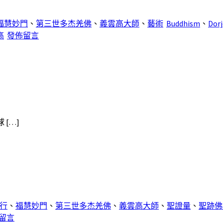
福慧妙門
、
第三世多杰羌佛
、
義雲高大師
、
藝術
Buddhism
、
Dor
高
發佈留言
[…]
行
、
福慧妙門
、
第三世多杰羌佛
、
義雲高大師
、
聖證量
、
聖跡佛
留言