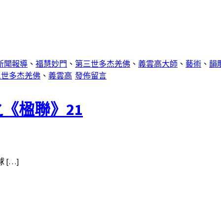
新聞報導
、
福慧妙門
、
第三世多杰羌佛
、
義雲高大師
、
藝術
、
韻
三世多杰羌佛
、
義雲高
發佈留言
之《楹聯》21
[…]