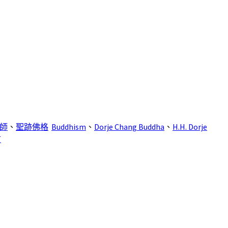
師
、
聖跡佛格
Buddhism
、
Dorje Chang Buddha
、
H.H. Dorje
言