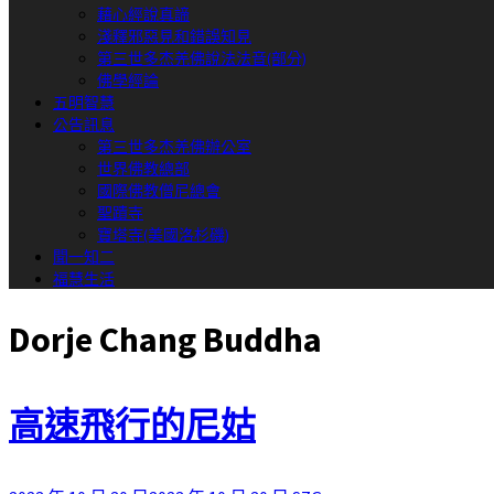
藉心經說真諦
淺釋邪惡見和錯誤知見
第三世多杰羌佛說法法音(部分)
佛學經論
五明智慧
公告訊息
第三世多杰羌佛辦公室
世界佛教總部
國際佛教僧尼總會
聖蹟寺
寶塔寺(美國洛杉磯)
聞一知二
福慧生活
Dorje Chang Buddha
高速飛行的尼姑